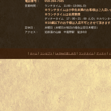
電話番号：
059-394-7585
営業時間：
ランチタイム 11:00～13:00(L.O)
※ランチタイムは小学生未満のお客様はご入店い
※ランチタイムは全席禁煙
ディナータイム 17：00～21：00（L.O）※カウン
※10歳以下のお子様は入店不可とさせて頂きます
定休日：
水曜日（水曜日が祝日の場合は翌日木曜日）
アクセス：
近鉄湯の山線 中菰野駅 徒歩5分
ホーム
コンセプト
La Gitaの楽しみ方
ランチタイム
ディナー