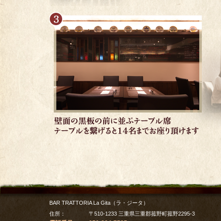
BAR TRATTORIA La Gita（ラ・ジータ）
住所：
〒
510-1233
三重県
三重郡
菰野町菰野2295-3