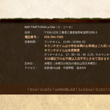
BAR TRATTORIA La Gita（ラ・ジータ）
住所：
〒
510-1233
三重県
三重郡
菰野町菰野2295-3
電話番号：
059-394-7585
営業時間：
ランチタイム 11:00～13:00(L.O)
※ランチタイムは小学生未満のお客様はご入店い
※ランチタイムは全席禁煙
ディナータイム 17：00～21：00（L.O）※カウン
※10歳以下のお子様は入店不可とさせて頂きます
定休日：
水曜日（水曜日が祝日の場合は翌日木曜日）
アクセス：
近鉄湯の山線 中菰野駅 徒歩5分
ホーム
コンセプト
La Gitaの楽しみ方
ランチタイム
ディナー